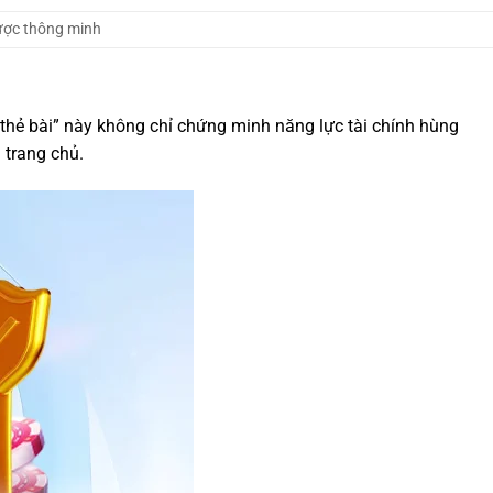
ược thông minh
thẻ bài” này không chỉ chứng minh năng lực tài chính hùng
 trang chủ.