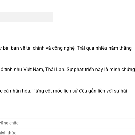
ư bài bản về tài chính và công nghệ. Trải qua nhiều năm thăng
ó tính như Việt Nam, Thái Lan. Sự phát triển này là minh chứng
c cá nhân hóa. Từng cột mốc lịch sử đều gắn liền với sự hài
 vững chắc
hính thức