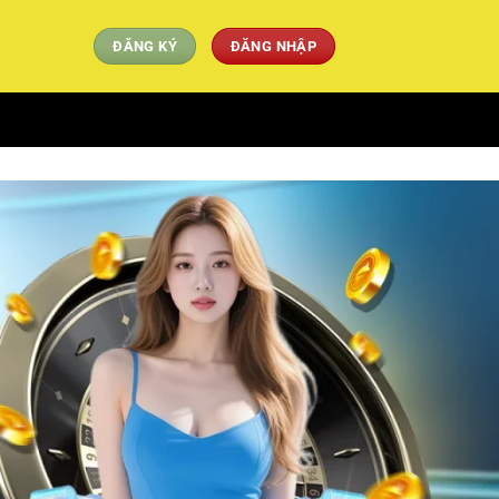
ĐĂNG KÝ
ĐĂNG NHẬP