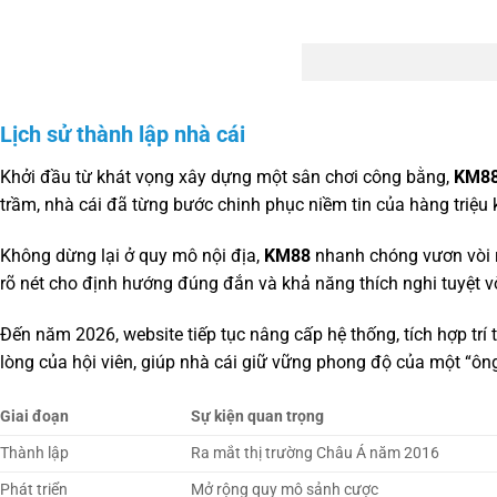
Lịch sử thành lập nhà cái
Khởi đầu từ khát vọng xây dựng một sân chơi công bằng,
KM8
trầm, nhà cái đã từng bước chinh phục niềm tin của hàng triệu
Không dừng lại ở quy mô nội địa,
KM88
nhanh chóng vươn vòi ra
rõ nét cho định hướng đúng đắn và khả năng thích nghi tuyệt vờ
Đến năm 2026, website tiếp tục nâng cấp hệ thống, tích hợp tr
lòng của hội viên, giúp nhà cái giữ vững phong độ của một “ông 
Giai đoạn
Sự kiện quan trọng
Thành lập
Ra mắt thị trường Châu Á năm 2016
Phát triển
Mở rộng quy mô sảnh cược