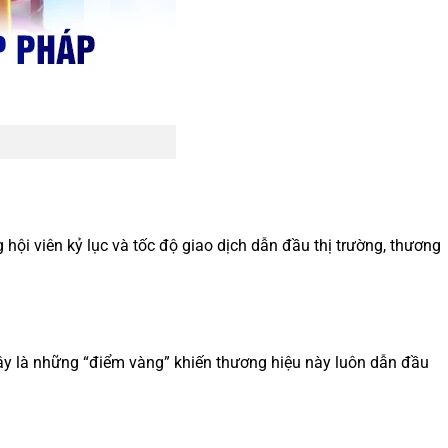
g hội viên kỷ lục và tốc độ giao dịch dẫn đầu thị trường, thương
ây là những “điểm vàng” khiến thương hiệu này luôn dẫn đầu